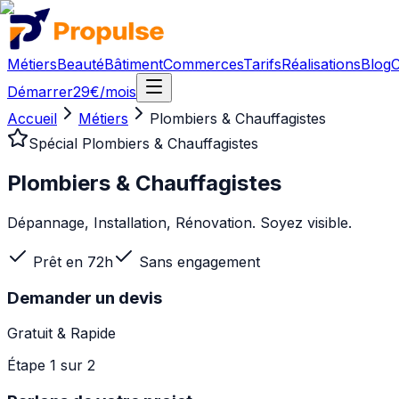
Métiers
Beauté
Bâtiment
Commerces
Tarifs
Réalisations
Blog
C
Démarrer
29€/mois
Accueil
Métiers
Plombiers & Chauffagistes
Spécial
Plombiers & Chauffagistes
Plombiers & Chauffagistes
Dépannage, Installation, Rénovation. Soyez visible.
Prêt en 72h
Sans engagement
Demander un devis
Gratuit & Rapide
Étape
1
sur 2